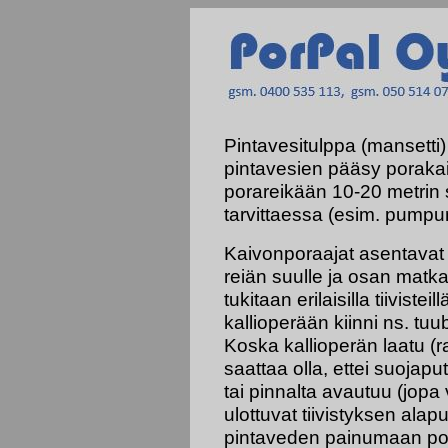
Pintavesitulppa (mansett
pintavesien pääsy poraka
porareikään 10-20 metrin 
tarvittaessa (esim. pumpu
Kaivonporaajat asentavat 
reiän suulle ja osan matk
tukitaan erilaisilla tiiviste
kallioperään kiinni ns. tuu
Koska kallioperän laatu (r
saattaa olla, ettei suojaput
tai pinnalta avautuu (jopa
ulottuvat tiivistyksen ala
pintaveden painumaan poh