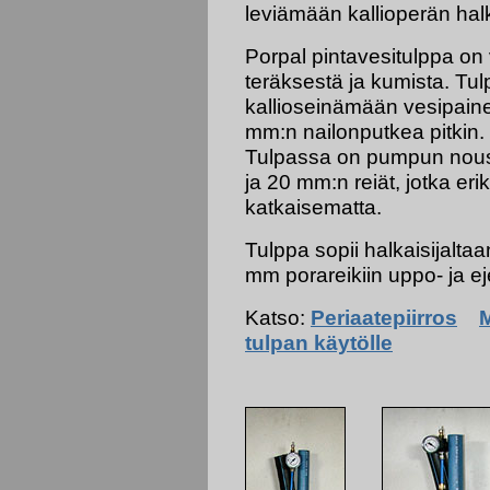
leviämään kallioperän ha
Porpal pintavesitulppa on
teräksestä ja kumista. Tulp
kallioseinämään vesipaine
mm:n nailonputkea pitkin.
Tulpassa on pumpun nousu
ja 20 mm:n reiät, jotka eriko
katkaisematta.
Tulppa sopii halkaisijalta
mm porareikiin uppo- ja e
Katso:
Periaatepiirros
M
tulpan käytölle